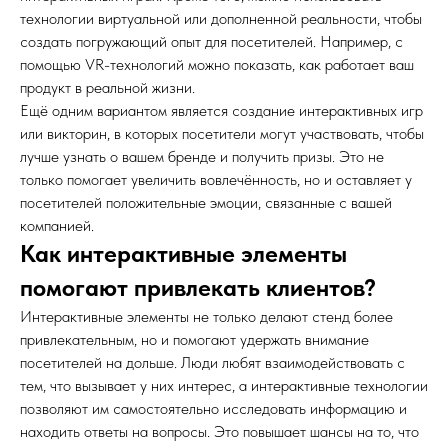
технологии виртуальной или дополненной реальности, чтобы
создать погружающий опыт для посетителей. Например, с
помощью VR-технологий можно показать, как работает ваш
продукт в реальной жизни.
Ещё одним вариантом является создание интерактивных игр
или викторин, в которых посетители могут участвовать, чтобы
лучше узнать о вашем бренде и получить призы. Это не
только помогает увеличить вовлечённость, но и оставляет у
посетителей положительные эмоции, связанные с вашей
компанией.
Как интерактивные элементы
помогают привлекать клиентов?
Интерактивные элементы не только делают стенд более
привлекательным, но и помогают удержать внимание
посетителей на дольше. Люди любят взаимодействовать с
тем, что вызывает у них интерес, а интерактивные технологии
позволяют им самостоятельно исследовать информацию и
находить ответы на вопросы. Это повышает шансы на то, что