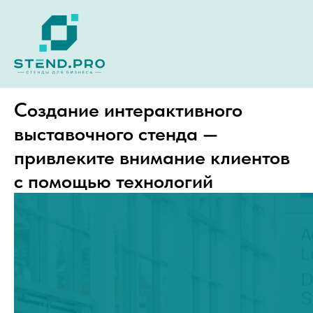
Создание интерактивного
выставочного стенда —
привлеките внимание клиентов
с помощью технологий