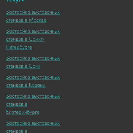
Застройка выставочных
стендов в Москве
Застройка выставочных
стендов в Санкт-
Петербурге
Застройка выставочных
стендов в Сочи
Застройка выставочных
стендов в Казани
Застройка выставочных
стендов в
Екатеринбурге
Застройка выставочных
стендов в